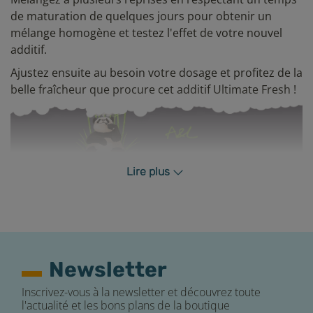
de maturation de quelques jours pour obtenir un
mélange homogène et testez l'effet de votre nouvel
additif.
Ajustez ensuite au besoin votre dosage et profitez de la
belle fraîcheur que procure cet additif Ultimate Fresh !
Lire plus
Un additif, pourquoi ?
Les additifs sont utilisés pour ajouter une note à un e-
liquide (prêt à l'emploi classique ou création DIY). Ils
pourront ajouter une note fraîche voire glaciale à vos
e-liquides, une saveur crémeuse, une touche d'acidité
Newsletter
ou encore un rendu plus sucré par exemple.
Inscrivez-vous à la newsletter et découvrez toute
Retrouvez chez E-Fumeur des
additifs
élaborés par les
l'actualité et les bons plans de la boutique