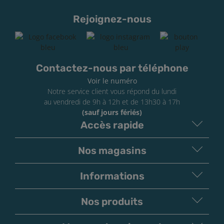
Stockage et conservation
Rejoignez-nous
Pour apprécier durablement votre DIY e-liquide,
conservez-le dans un endroit sec et à l’abri de la
lumière. Rebouchez soigneusement votre flacon après
Contactez-nous par téléphone
chaque utilisation et pensez à vérifier la date limite
Voir le numéro
d’utilisation optimale, indiquée sur le flacon de la base
Notre service client vous répond du lundi
ou celui des arômes.
au vendredi de 9h à 12h et de 13h30 à 17h
(sauf jours fériés)
Accès rapide
Nos magasins
Informations
Nos produits