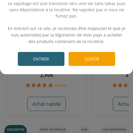
Le vapotage est une transition vers une vie sans tabac puis
sans dépendance à la nicotine. Ne vapotez pas si vous ne
fumez pas.
.
En entrant sur ce site, je reconnais être majeur(e) et que je
suis autorisé(e) par la législation de mon pays à acheter
des produits contenant de la nicotine.
Additif Menthol Crystal 10 mL -
Additif WS-3 (K
.
Solubarome
Solub
ENTRER
SORTIR
Apporte une note mentholée
Apporte une no
1,90€
3,
Achat rapide
Achat 
20 avis
DESCRIPTIF
FICHE TECHNIQUE
AVIS
VOS QUESTIONS