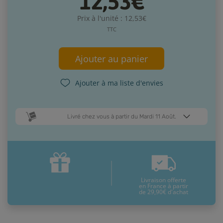
12,53€
Prix à l'unité : 12,53€
TTC
Ajouter au panier
Ajouter à ma liste d'envies
Livré chez vous à partir du Mardi 11 Août.
Dates de livraison estimées* :
Jeudi 13 Août
Mardi 11 Août
Livraison offerte
* Pour une livraison en France métropolitaine
+ d'infos
en France à partir
de 29,90€ d'achat