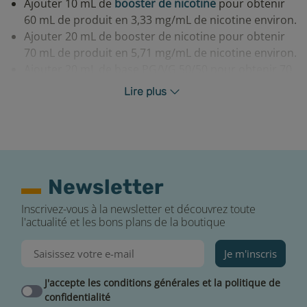
Ajouter 10 mL de
booster de nicotine
pour obtenir
60 mL de produit en 3,33 mg/mL de nicotine environ.
Ajouter 20 mL de booster de nicotine pour obtenir
70 mL de produit en 5,71 mg/mL de nicotine environ.
Ajouter 20 mL de base PG/VG 50/50 pour obtenir 70
mL de produit sans nicotine.
Lire plus
Après avoir effectué votre mélange, nous vous
conseillons de laisser reposer votre e-liquide environ
24h pour un rendu de saveurs optimal.
Newsletter
Inscrivez-vous à la newsletter et découvrez toute
l'actualité et les bons plans de la boutique
Je m'inscris
J'accepte les conditions générales et la politique de
Conseils de conservation et d’utilisation pour le
confidentialité
e-liquide Liquideo