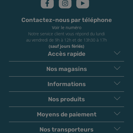
ou de maladies cardio-vasculaires.
À conserver sous
clé et hors de portée des enfants. Si vous ne fumez
pas, ne vapez pas !
Contactez-nous par téléphone
Voir le numéro
Notre service client vous répond du lundi
au vendredi de 9h à 12h et de 13h30 à 17h
(sauf jours fériés)
Accès rapide
Nos magasins
Informations
Nos produits
Moyens de paiement
V
irement
Paiement
Bancaire
Chèque
Nos transporteurs