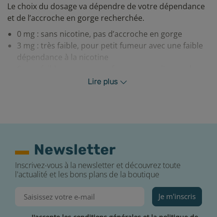
Le choix du dosage va dépendre de votre dépendance
et de l’accroche en gorge recherchée.
0 mg : sans nicotine, pas d’accroche en gorge
3 mg : très faible, pour petit fumeur avec une faible
dépendance à la nicotine
6 mg : faible, pour moyen fumeur, peu d'accroche en
gorge
Lire plus
12 mg : moyen, pour un bon fumeur, accroche en
gorge moyenne
16 mg : fort, pour un gros fumeur, forte accroche en
gorge
Conservation du e-liquide
Newsletter
Pour conserver de manière optimale votre liquide
Inscrivez-vous à la newsletter et découvrez toute
l'actualité et les bons plans de la boutique
Alfaliquid, nous vous conseillons de le ranger dans un
endroit sec, à température ambiante et à l’abri de la
Je m'inscris
lumière. Rebouchez convenablement votre flacon
après chaque usage.