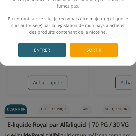
fumez pas.
.
En entrant sur ce site, je reconnais être majeur(e) et que je
Classic RY4 10 mL - CirKus
Le Chaman 10 
suis autorisé(e) par la législation de mon pays à acheter
(VDLV)
Terribl
des produits contenant de la nicotine.
.
Classic blond - Caramel
Classic blond - Noix
ENTRER
SORTIR
5,90€
5,
Achat rapide
Achat 
7 avis
DESCRIPTIF
FICHE TECHNIQUE
AVIS
VOS QUESTIONS
E-liquide Royal par Alfaliquid | 70 PG / 30 VG
Le
e-liquide Royal d’Alfaliquid
est un mélange complexe