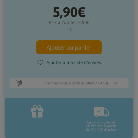
5,90€
Prix à l'unité : 5,90€
TTC
Ajouter au panier
Ajouter à ma liste d'envies
Livré chez vous à partir du Mardi 11 Août.
Dates de livraison estimées* :
Jeudi 13 Août
Mardi 11 Août
Livraison offerte
* Pour une livraison en France métropolitaine
+ d'infos
en France à partir
de 29,90€ d'achat