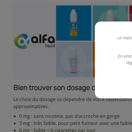
Le vapo
En entr
lé
Bien trouver son dosage de nicotine
Le choix du dosage va dépendre de votre dépendance
approximatives.
0 mg : sans nicotine, pas d’accroche en gorge
3 mg : très faible, pour petit fumeur avec une faib
6 mg : faible
< 6 cigarettes par jour