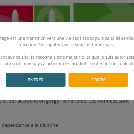
tage est une transition vers une vie sans tabac puis sans dépenda
nicotine. Ne vapotez pas si vous ne fumez pas.
.
ant sur ce site, je reconnais être majeur(e) et que je suis autorisé(e
gislation de mon pays à acheter des produits contenant de la nicoti
.
ENTRER
SORTIR
 et de l’accroche en gorge recherchée. Ces données sont
le dépendance à la nicotine