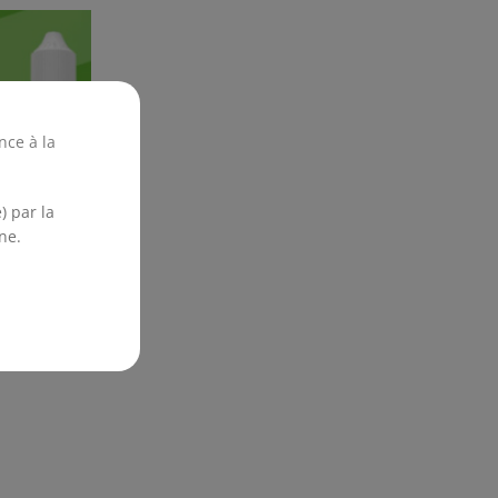
nce à la
) par la
ne.