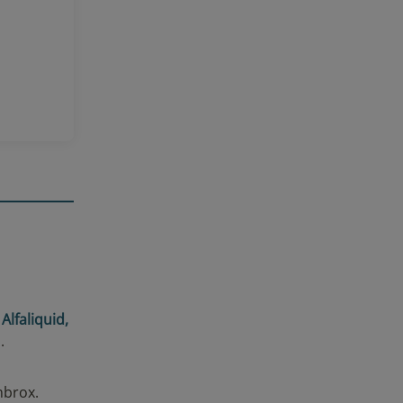
e
 avis
.
Alfaliquid,
.
mbrox.