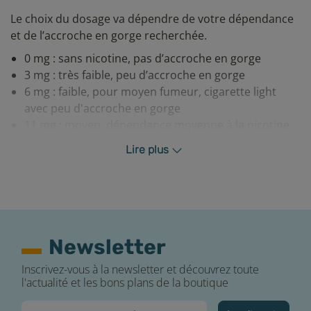
Le choix du dosage va dépendre de votre dépendance
et de l’accroche en gorge recherchée.
0 mg : sans nicotine, pas d’accroche en gorge
3 mg : très faible, peu d’accroche en gorge
6 mg : faible, pour moyen fumeur, cigarette light
avec peu d'accroche en gorge
11 mg : moyen, dépendance moyenne à la nicotine
cigarette (accroche en gorge moyenne)
Lire plus
Préservation du e-liquide
Afin de profiter au maximum des saveurs de votre e-
liquide, E-FUMEUR vous recommande de vérifier la
DLUO (date limite d’utilisation optimale) sur votre
Newsletter
flacon avant que le produit ne perde certaines de ses
qualités gustatives et de respecter ces quelques règles
Inscrivez-vous à la newsletter et découvrez toute
essentielles :
l'actualité et les bons plans de la boutique
Conserver votre e-liquide à l’abri de la lumière et