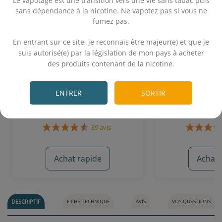
Le vapotage est une transition vers une vie sans tabac puis
sans dépendance à la nicotine. Ne vapotez pas si vous ne
fumez pas.
.
En entrant sur ce site, je reconnais être majeur(e) et que je
suis autorisé(e) par la législation de mon pays à acheter
Caramel au Beurre Salé 10 mL -
Old Nuts 10 mL
des produits contenant de la nicotine.
Le Vapoteur Breton
(Le Frenc
.
Nougat - Caramel - N
Caramel au beurre salé
ENTRER
SORTIR
Van
5,90€
5,
Achat rapide
Achat 
39 avis
DESCRIPTIF
FICHE TECHNIQUE
AVIS
VOS QUESTIONS