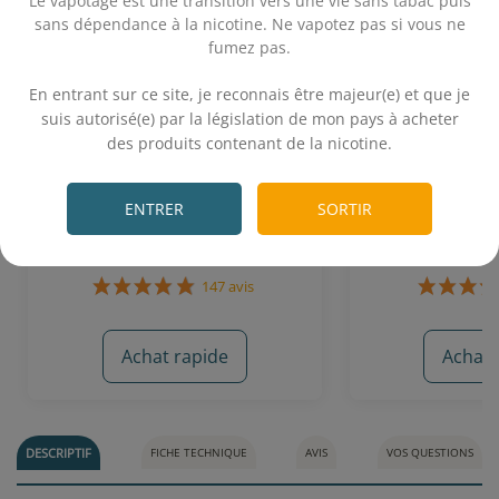
Le vapotage est une transition vers une vie sans tabac puis
sans dépendance à la nicotine. Ne vapotez pas si vous ne
fumez pas.
.
En entrant sur ce site, je reconnais être majeur(e) et que je
suis autorisé(e) par la législation de mon pays à acheter
FR-W (30 VG) 10 mL - Alfaliquid
Virginie 10
des produits contenant de la nicotine.
.
Classic blond - Notes de fruits à coque
Classi
ENTRER
SORTIR
5,90€
4,
Achat rapide
Achat 
147 avis
DESCRIPTIF
FICHE TECHNIQUE
AVIS
VOS QUESTIONS