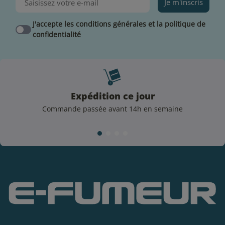
Évitez de laisser votre e-liquide à l’air libre.
Je m'inscris
Rebouchez soigneusement votre flacon après
J'accepte les conditions générales et la politique de
chaque utilisation
confidentialité
Précautions d’emploi
Dangereux, respecter les précautions d’emploi. Les
flacons d’e-liquide de la marque Green Vapes sont
étiquetés selon les dispositions de l’article 48 du
Expédition ce jour
règlement n°1272/2008.
Commande passée avant 14h en semaine
Conformément à la réglementation en vigueur, l’une
des mentions d’avertissement et de danger sont
présentes sur le flacon :
3 mg/mL de nicotine :
H312
Nocif par contact
cutané, catégorie 4
6 mg/mL de nicotine :
H311
Toxique par contact
cutané, catégorie 3
11 mg/mL de nicotine :
H311
Toxique par contact
cutané, catégorie 3