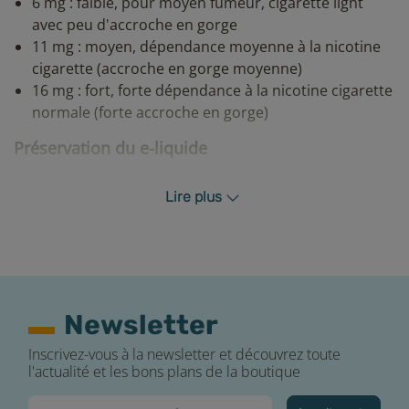
6 mg : faible, pour moyen fumeur, cigarette light
avec peu d'accroche en gorge
11 mg : moyen, dépendance moyenne à la nicotine
cigarette (accroche en gorge moyenne)
16 mg : fort, forte dépendance à la nicotine cigarette
normale (forte accroche en gorge)
Préservation du e-liquide
Afin de profiter au maximum des saveurs de votre e-
Lire plus
liquide, E-FUMEUR vous recommande de vérifier la
DLUO (date limite d’utilisation optimale) sur votre
flacon avant que le produit ne perde certaines de ses
qualités gustatives et de respecter ces quelques règles
essentielles :
Newsletter
Conserver votre e-liquide à l’abri de la lumière et
dans un endroit sec
Inscrivez-vous à la newsletter et découvrez toute
Privilégiez le stockage de votre e-liquide à une
l'actualité et les bons plans de la boutique
température ambiante +/- 18°C