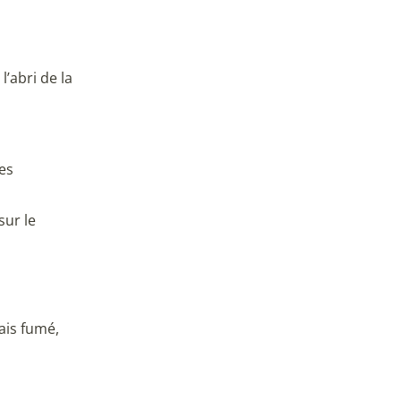
’abri de la
9 avis
es
sur le
ais fumé,