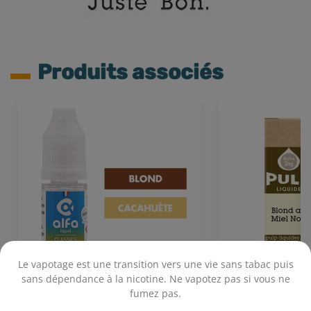
Produits associés
Le vapotage est une transition vers une vie sans tabac puis
sans dépendance à la nicotine. Ne vapotez pas si vous ne
fumez pas.
FR-K (30 VG) 10 mL - Alfaliquid
Blond au Miel N
.