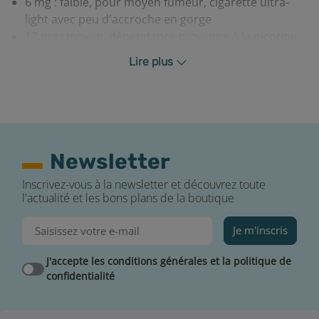
6 mg : faible, pour moyen fumeur, cigarette ultra-
light avec peu d'accroche en gorge
12 mg : moyen, dépendance moyenne à la nicotine
cigarette-light (accroche en gorge moyenne)
Lire plus
15 mg : moyen, dépendance moyenne à la nicotine
cigarette (accroche en gorge moyenne)
18 mg : fort, forte dépendance à la nicotine cigarette
normale (forte accroche en gorge)
Conseil
Newsletter
Pour conserver convenablement votre e-liquide Pulp
Inscrivez-vous à la newsletter et découvrez toute
nous vous conseillons de le ranger dans un endroit sec
l'actualité et les bons plans de la boutique
et à l’abri de la lumière. Rebouchez soigneusement
votre flacon après chaque utilisation.
Je m'inscris
Avertissement
J'accepte les conditions générales et la politique de
confidentialité
Dangereux, respecter les précautions d’emploi. Les
flacons d’e-liquide de la marque PULP sont étiquetées
selon les dispositions de l’article 48 du règlement