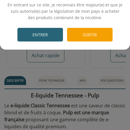
En entrant sur ce site, je reconnais être majeur(e) et que je
suis autorisé(e) par la législation de mon pays à acheter
Classic blond - Notes de cacahuète
Classic
des produits contenant de la nicotine.
.
5,90€
5,
ENTRER
SORTIR
Achat rapide
Achat 
6 avis
DESCRIPTIF
FICHE TECHNIQUE
AVIS
VOS QUESTIONS
E-liquide Tennessee - Pulp
Le
e-liquide Classic Tennessee
est une saveur de classic
blond et de fruits à coque.
Pulp est une marque
française
proposant une gamme complète de e-
liquides de qualité premium.