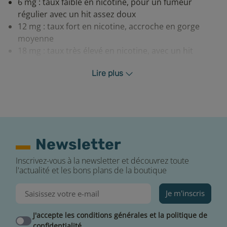
6 mg : taux faible en nicotine, pour un fumeur
régulier avec un hit assez doux
12 mg : taux fort en nicotine, accroche en gorge
moyenne
18 mg : taux très élevé en nicotine, avec un hit
puissant, pour une forte dépendance
Lire plus
Conseils pour un rendu optimal de votre e-
liquide
Pour savourer votre e-liquide Ananas Maui de Pulp
comme il se doit, nous vous conseillons de respecter
ces quelques règles de base :
Newsletter
Amorcez bien votre résistance lors de sa première
Inscrivez-vous à la newsletter et découvrez toute
utilisation
l'actualité et les bons plans de la boutique
Surveillez la DLUO pour que votre produit ne perde
pas en saveurs
Je m'inscris
Conservez-le dans un endroit sec et à l’abri de la
lumière
J'accepte les conditions générales et la politique de
confidentialité