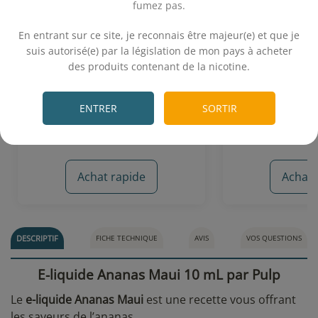
fumez pas.
.
En entrant sur ce site, je reconnais être majeur(e) et que je
Ananas 10 mL - Vincent (VDLV)
Ananas Pample
Le Vapote
suis autorisé(e) par la législation de mon pays à acheter
des produits contenant de la nicotine.
.
Ananas
Ananas - P
5,90€
5,
ENTRER
SORTIR
Achat rapide
Achat 
13 avis
DESCRIPTIF
FICHE TECHNIQUE
AVIS
VOS QUESTIONS
E-liquide Ananas Maui 10 mL par Pulp
Le
e-liquide Ananas Maui
est une recette vous offrant
les saveurs de l’ananas.