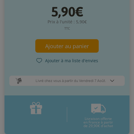
5,90€
Prix à l'unité : 5,90€
TTC
Ajouter au panier
Ajouter à ma liste d'envies
Livré chez vous à partir du Vendredi 7 Août.
Dates de livraison estimées* :
Lundi 10 Août
Vendredi 7 Août
Livraison offerte
* Pour une livraison en France métropolitaine
+ d'infos
en France à partir
de 29,90€ d'achat