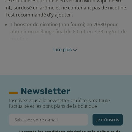
Ce e-liquide est proposé en version Mix’n’Vape de 50
mL, surdosé en arôme et ne contenant pas de nicotine.
Il est recommandé d'y ajouter :
1 booster de nicotine (non fourni) en 20/80 pour
obtenir un mélange final de 60 mL en 3,33 mg/mL de
nicotine
10 mL de base (non fournie) en 30/70 pour obtenir
Lire plus
un mélange final de 60 mL sans nicotine
Une fois votre mélange effectué, respectez un temps
de steep (macération en français) de quelques jours
pour obtenir un résultat homogène et des saveurs
bien restituées.
Newsletter
En conséquence, pensez à bien vérifier la compatibilité
Inscrivez-vous à la newsletter et découvrez toute
de votre matériel avec ce type de e-liquide épais pour
l'actualité et les bons plans de la boutique
ne pas altérer la durée de vie de vos résistances.
Je m'inscris