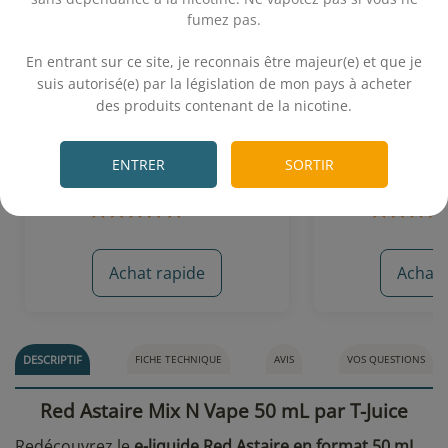
fumez pas.
.
En entrant sur ce site, je reconnais être majeur(e) et que je
Heisenberg 50 mL - Vampire
Booster nicot
suis autorisé(e) par la législation de mon pays à acheter
Vape
des produits contenant de la nicotine.
.
Booster 10 mL do
Cassis - Fruits rouges - Frais
nico
ENTRER
SORTIR
19,90€
0,
Achat rapide
Achat 
7 avis
DESCRIPTIF
FICHE TECHNIQUE
AVIS
VOS QUESTIONS
Red Astaire Mix N Vape 50 mL par T-Juice
Redécouvrez le
e-liquide Red Astaire en format 50 mL