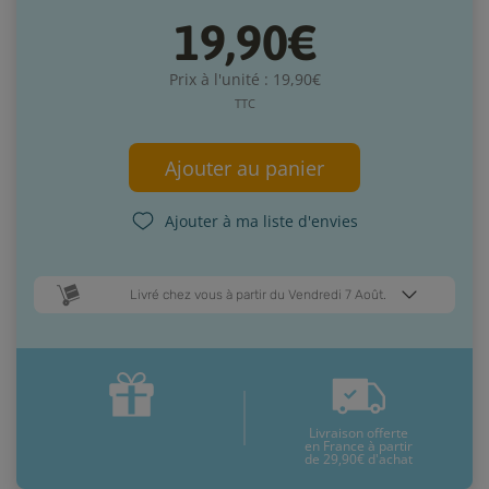
19,90€
Prix à l'unité : 19,90€
TTC
Ajouter au panier
Ajouter à ma liste d'envies
Livré chez vous à partir du Vendredi 7 Août.
Dates de livraison estimées* :
Lundi 10 Août
Vendredi 7 Août
Livraison offerte
* Pour une livraison en France métropolitaine
+ d'infos
en France à partir
de 29,90€ d'achat