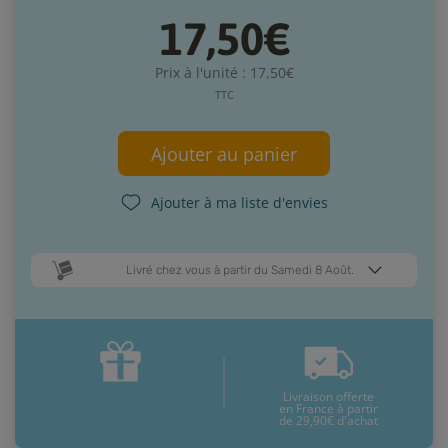
17,50€
Prix à l'unité : 17,50€
TTC
Ajouter au panier
Ajouter à ma liste d'envies
Livré chez vous à partir du Samedi 8 Août.
Dates de livraison estimées* :
Mardi 11 Août
Samedi 8 Août
Livraison offerte
* Pour une livraison en France métropolitaine
+ d'infos
en France à partir
de 29,90€ d'achat