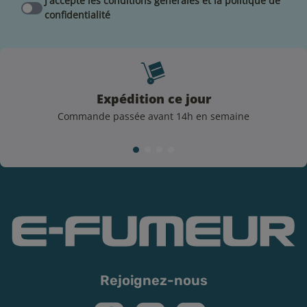
J'accepte les conditions générales et la politique de
Pour tout savoir sur
les e-liquides Mix’n’Vape
,
confidentialité
consultez notre guide pratique dédié à ce sujet.
Préservation du e-liquide Green Goblin
Afin de profiter au maximum des saveurs de votre e-
liquide, E-FUMEUR vous recommande de vérifier la
Expédition ce jour
DDM (date de durabilité minimale) sur votre flacon
Commande passée avant 14h en semaine
avant que le produit ne perde certaines de ses qualités
gustatives et de respecter ces quelques règles
essentielles :
Conserver votre e-liquide à l’abri de la lumière et
dans un endroit sec
Privilégiez le stockage de votre e-liquide à une
température ambiante +/- 18°C
Évitez de laisser votre e-liquide à l’air libre.
Rebouchez soigneusement votre flacon après
Rejoignez-nous
chaque utilisation