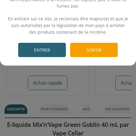
fumez pas.
.
En entrant sur ce site, je reconnais être majeur(e) et que je
Green Goblin 30 mL - Absolv
1776 40 m
suis autorisé(e) par la législation de mon pays à acheter
des produits contenant de la nicotine.
.
Classic blond - Menthe
Classics Virgi
ENTRER
SORTIR
17,70€
17,
Achat rapide
Achat 
53 avis
DESCRIPTIF
FICHE TECHNIQUE
AVIS
VOS QUESTIONS
E-liquide Mix'n'Vape Green Goblin 40 mL par
Vape Cellar