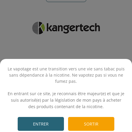
Produits associés
Le vapotage est une transition vers une vie sans tabac puis
sans dépendance à la nicotine. Ne vapotez pas si vous ne
fumez pas.
.
En entrant sur ce site, je reconnais être majeur(e) et que je
suis autorisé(e) par la législation de mon pays à acheter
des produits contenant de la nicotine.
.
ENTRER
SORTIR