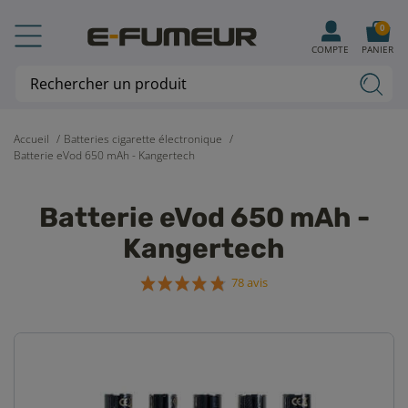
0
COMPTE
PANIER
Accueil
Batteries cigarette électronique
Batterie eVod 650 mAh - Kangertech
Batterie eVod 650 mAh -
Kangertech
78 avis