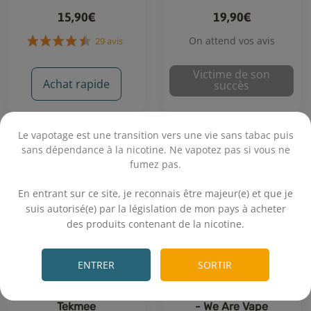
15,90€
19,90€
On attend vos avis
Victime de son
29 avis
Achat rapide
succès
Le vapotage est une transition vers une vie sans tabac puis
sans dépendance à la nicotine. Ne vapotez pas si vous ne
fumez pas.
.
En entrant sur ce site, je reconnais être majeur(e) et que je
suis autorisé(e) par la législation de mon pays à acheter
des produits contenant de la nicotine.
.
ENTRER
SORTIR
Câble USB Type-C -
Câble Micro USB Tressé
Tekmee
- We Are Vape