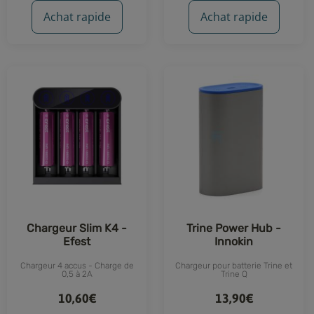
Achat rapide
Achat rapide
Chargeur Slim K4 -
Trine Power Hub -
Efest
Innokin
Chargeur 4 accus - Charge de
Chargeur pour batterie Trine et
0,5 à 2A
Trine Q
10,60€
13,90€