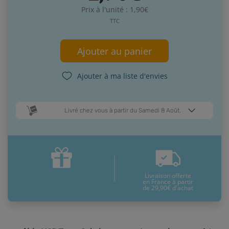
Prix à l'unité : 1,90€
TTC
Ajouter au panier
Ajouter à ma liste d'envies
Livré chez vous à partir du Samedi 8 Août.
Dates de livraison estimées* :
Mardi 11 Août
Samedi 8 Août
Livraison offerte
* Pour une livraison en France métropolitaine
+ d'infos
en France à partir
de 29,90€ d'achat