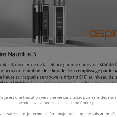
re Nautilus 3
autilus 3, dernier-né de la célèbre gamme éponyme,
star de l
i pourra contenir
4 mL de e-liquide
. Son
remplissage par le h
 haute sur laquelle se trouve le
drip tip 510
) au niveau de l
rflow réglable
très précisément grâce à 7 différentes positi
3 mm. Le diamètre de 24 mm du clearomiseur Nautilus 3 sera idéa
tage est une transition vers une vie sans tabac puis sans dépenda
nicotine. Ne vapotez pas si vous ne fumez pas.
les
.
ant sur ce site, je reconnais être majeur(e) et que je suis autorisé(e
nces Nautilus :
Nautilus BVC
,
Nautilus 2 BVC
,
Nautilus 2S