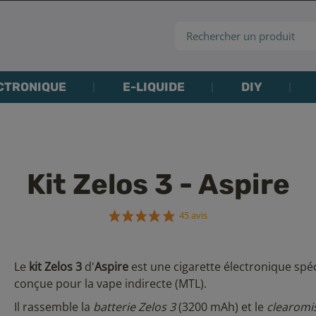
CTRONIQUE
E-LIQUIDE
DIY
Kit Zelos 3 - Aspire
45 avis
Le
kit Zelos 3
d'
Aspire
est une cigarette électronique spé
conçue pour la vape indirecte (MTL).
Il rassemble la
batterie Zelos 3
(3200 mAh) et le
clearomi