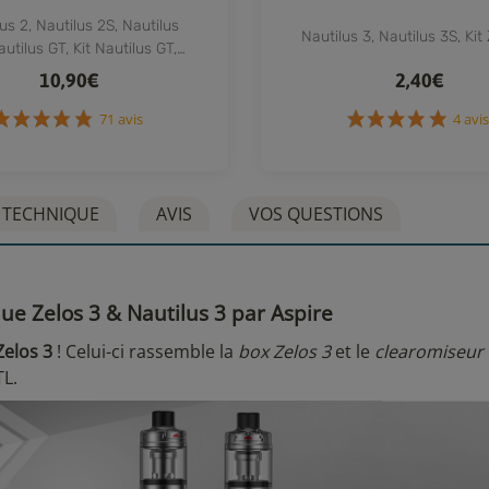
us 2, Nautilus 2S, Nautilus
Nautilus 3, Nautilus 3S, Kit
autilus GT, Kit Nautilus GT,
ilus GT Mini, Pod Nautilus
10,90€
2,40€
Prime / X
71 avis
4
 TECHNIQUE
AVIS
VOS QUESTIONS
que Zelos 3 & Nautilus 3 par Aspire
 Zelos 3
! Celui-ci rassemble la
box Zelos 3
et le
clearomiseur 
L.