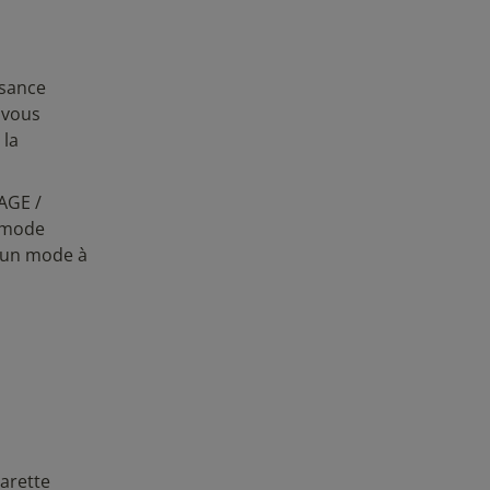
ssance
 vous
 la
AGE /
e mode
d'un mode à
garette