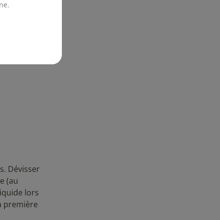
ne.
-liquides
u en
s. Dévisser
e (au
iquide lors
sa première