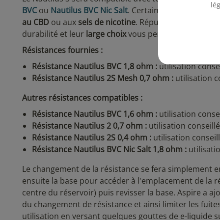
lé
BVC
ou
Nautilus BVC Nic Salt
. Certaines (comme la
Nic
au CBD
ou aux
sels de nicotine
. Réputées, ces différ
durabilité et leur
large choix
vous permettra de trouve
Résistances fournies :
Résistance Nautilus BVC 1,8 ohm :
utilisation conse
Résistance Nautilus 2S Mesh 0,7 ohm :
utilisation c
Autres résistances compatibles :
Résistance Nautilus BVC 1,6 ohm :
utilisation conse
Résistance Nautilus 2 0,7 ohm :
utilisation conseill
Résistance Nautilus 2S 0,4 ohm :
utilisation conseil
Résistance Nautilus BVC Nic Salt 1,8 ohm :
utilisati
Le changement de la résistance se fera simplement en
ensuite la base pour accéder à l'emplacement de la ré
centre du réservoir) puis revisser la base. Aspire a a
du changement de résistance et ainsi limiter les fuit
utilisation en versant quelques gouttes de e-liquide su