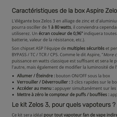
Caractéristiques de la box Aspire Zel
L'élégante box Zelos 3 en alliage de zinc et d'alumin
pourra osciller de
1 à 80 watts
, il conviendra cependa
utiliserez. Un
écran couleur de 0,96"
indiquera toutes 
batterie, valeur de la résistance, etc.).
Son chipset ASP l'équipe de
multiples sécurités
et per
BYPASS / TC / TCR / CPS. Comme le dit Aspire, "
More c
puissance en watts classique est suffisant et sera le 
l'autre, mais également de modifier la luminosité de l
Allumer / Éteindre :
bouton ON/OFF sous la box
Verrouiller / Déverrouiller :
3 clics rapides sur le bo
Accéder au menu :
appuyer simultanément sur les 
Mettre à zéro le compteur de puffs / bouffées :
app
Le kit Zelos 3, pour quels vapoteurs ?
Ce kit sera idéal
pour tout vapoteur fan de vape indir