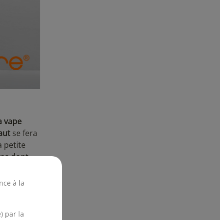
a vape
aut
se fera
a petite
ons dont
l sur la
nce à la
) par la