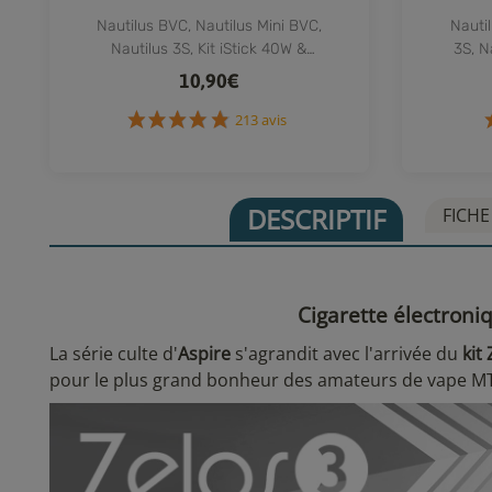
Nautilus BVC, Nautilus Mini BVC,
Nautil
Nautilus 3S, Kit iStick 40W &
3S, N
Nautilus Mini, K3, Nautilus 2,
Naut
10,90€
Nautilus 2S, Nautilus GT
213 avis
DESCRIPTIF
FICHE
Cigarette électroni
La série culte d'
Aspire
s'agrandit avec l'arrivée du
kit
pour le plus grand bonheur des amateurs de vape MT