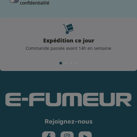
confidentialité
Conservation du e-liquide
Grâce à la DLUO notée sur le flacon Mix'n'Vape, vous
Expédition ce jour
savez combien de temps, vous pourrez garder et
Commande passée avant 14h en semaine
vapoter ce e-liquide. Pour le conserver idéalement et
respecter les arômes de la recette, voici quelques
règles essentielles :
Privilégiez le stockage de votre e-liquide à une
température ambiante +/- 18°C dans un endroit sec
et de préférence à l'abri de la lumière
Fermez soigneusement le bouchon de votre flacon
après utilisation
Avertissements et précautions
Rejoignez-nous
Les e-liquides sont des produits interdits aux mineurs.
Ils sont également déconseillés aux femmes enceintes