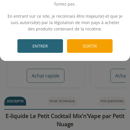
fumez pas.
.
En entrant sur ce site, je reconnais être majeur(e) et que je
Mojito 10 mL - Green Vapes
Flocon Pressé
suis autorisé(e) par la législation de mon pays à acheter
Nu
des produits contenant de la nicotine.
.
Mojito
Bonbon à
ENTRER
SORTIR
5,90€
19,
Achat rapide
Achat 
7 avis
DESCRIPTIF
FICHE TECHNIQUE
VOS QUESTIONS
E-liquide Le Petit Cocktail Mix'n'Vape par Petit
Nuage