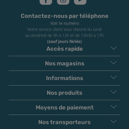
et aux personnes atteintes d'hypertension ou de
maladies cardio-vasculaires.
Contactez-nous par téléphone
À conserver sous clé et hors de portée des enfants. En
Voir le numéro
cas de contact avec la peau, les yeux ou une ingestion,
Notre service client vous répond du lundi
appeler immédiatement un centre antipoison ou un
au vendredi de 9h à 12h et de 13h30 à 17h
médecin.
(sauf jours fériés)
Accès rapide
Nos magasins
Informations
Nos produits
Moyens de paiement
V
irement
Paiement
Bancaire
Chèque
Nos transporteurs