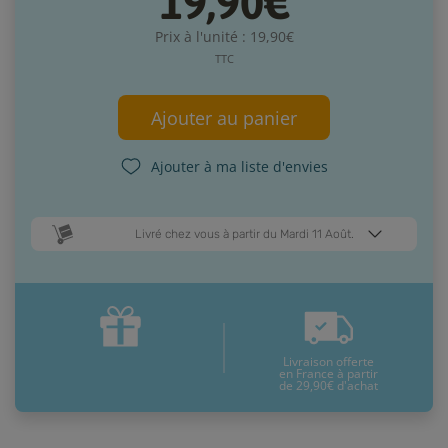
19,90€
Prix à l'unité : 19,90€
TTC
Ajouter au panier
Ajouter à ma liste d'envies
Livré chez vous à partir du Mardi 11 Août.
Dates de livraison estimées* :
Jeudi 13 Août
Mardi 11 Août
Livraison offerte
* Pour une livraison en France métropolitaine
+ d'infos
en France à partir
de 29,90€ d'achat