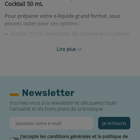
Cocktail 50 mL
Pour préparer votre e-liquide grand format, vous
pouvez opter pour ces options :
Ajouter 10 mL de booster de nicotine pour obtenir
60 mL de produit en 3,33 mg/mL de nicotine environ.
Ajouter 20 mL de booster de nicotine pour obtenir
Lire plus
70 mL de produit en 5,71 mg/mL de nicotine environ.
Ajouter 20 mL de base PG/VG 50/50 pour obtenir 70
mL de produit sans nicotine.
Une fois votre mélange effectué, nous vous
Newsletter
recommandons de laisser reposer votre e-liquide
environ 24h pour un rendu de saveurs optimal.
Inscrivez-vous à la newsletter et découvrez toute
l'actualité et les bons plans de la boutique
Je m'inscris
J'accepte les conditions générales et la politique de