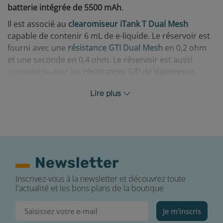
batterie intégrée de 5500 mAh
.
Il est associé au
clearomiseur iTank T Dual Mesh
capable de contenir 6 mL de e-liquide. Le réservoir est
fourni avec une
résistance GTI Dual Mesh
en 0,2 ohm
et une seconde en 0,4 ohm. Le réservoir est aussi
compatible avec les
résistances GTi de Vaporesso
.
Découvrez la fiche descriptive complète du
kit Armour
Lire plus
Ultra juste ici
.
Caractéristiques du e-liquide Fruits Rouges 50 mL
E-Fumeur
Le
e-liquide Fruits Rouges de la gamme E-Fumeur
met
Newsletter
en avant une recette fruitée dédiée aux amateurs de
fruits rouges. Ce produit est conditionné dans un
Inscrivez-vous à la newsletter et découvrez toute
flacon plastique de 70 mL et rempli à hauteur de 50 mL
l'actualité et les bons plans de la boutique
de e-liquide prêt à être dilué.
Je m'inscris
Vous pouvez choisir cet e-liquide en 3 ou 6 mg/mL de