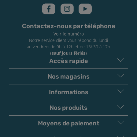
1 Joint dédié au remplissage
2 Joints toriques
1 Tube Pyrex droit de 3 mL
1 Protection pour réservoir
Contactez-nous par téléphone
1 Câble USB-C
Voir le numéro
1 Manuel d’utilisation
Notre service client vous répond du lundi
au vendredi de 9h à 12h et de 13h30 à 17h
Conseils :
(sauf jours fériés)
Accès rapide
Il est indispensable d'imbiber parfaitement le coton
des résistances avant la première utilisation
(
Comment amorcer sa résistance ?
).
Nos magasins
Informations
Nos produits
Moyens de paiement
V
irement
Paiement
Bancaire
Chèque