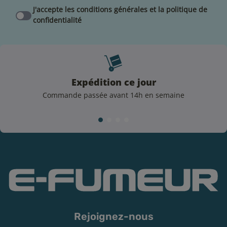
nicotine. Selon le taux sélectionné, un ou deux
J'accepte les conditions générales et la politique de
boosters de nicotine Liquideo seront ajoutés à votre
confidentialité
pack Armour Ultra :
Pour un e-liquide Fruits Rouges dosé à 3 mg/mL : un
flacon de 50 mL accompagné d’un booster de
nicotine (soit 60 mL en 3 mg/mL).
Pour un e-liquide Fruits Rouges dosé à 6 mg/mL : un
Expédition ce jour
flacon de 50 mL associé à deux boosters de nicotine
Commande passée avant 14h en semaine
(soit 70 mL en 6 mg/mL).
Composition du Pack Armour Ultra Fruits Rouges
1 E-liquide Fruits Rouges 50 mL E-Fumeur (offert)
1 ou 2 Booster(s) de nicotine 10 mL Liquideo selon le
taux de nicotine (offert)
1 Box électronique Armour Ultra de 5500 mAh
1 Clearomiseur iTank T Dual Mesh de 6 mL
1 Résistance GTi Dual Mesh en 0,2 ohm (préinstallée)
Rejoignez-nous
1 Résistance GTi Dual Mesh en 0,4 ohm