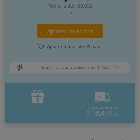
Prix à l'unité : 69,90€
TTC
Ajouter au panier
Ajouter à ma liste d'envies
Livré chez vous à partir du Mardi 11 Août.
Dates de livraison estimées* :
Jeudi 13 Août
Mardi 11 Août
Livraison offerte
* Pour une livraison en France métropolitaine
+ d'infos
en France à partir
de 29,90€ d'achat