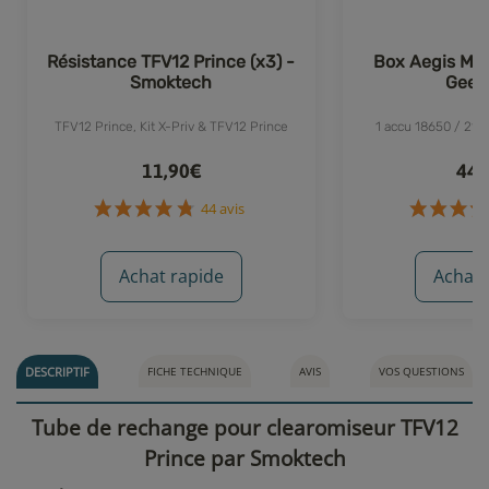
Résistance TFV12 Prince (x3) -
Box Aegis Max
Smoktech
Geek
TFV12 Prince, Kit X-Priv & TFV12 Prince
1 accu 18650 / 21
11,90€
44,
Achat rapide
Achat 
44 avis
DESCRIPTIF
FICHE TECHNIQUE
AVIS
VOS QUESTIONS
Tube de rechange pour clearomiseur TFV12
Prince par Smoktech