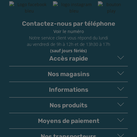
Lors de l'utilisation d'une résistance neuve, il
conviendra de patienter une dizaine de minutes
après avoir rempli le réservoir pour que la
Contactez-nous par téléphone
résistance soit bien imbibée en e-liquide (processus
Voir le numéro
"d'amorçage de la résistance").
Notre service client vous répond du lundi
au vendredi de 9h à 12h et de 13h30 à 17h
Retrouvez le
test complet du kit Kroma-Z de
(sauf jours fériés)
Innokin
sur notre blog.
Accès rapide
Nos magasins
Informations
Nos produits
Moyens de paiement
V
irement
Paiement
Bancaire
Chèque
Nos transporteurs