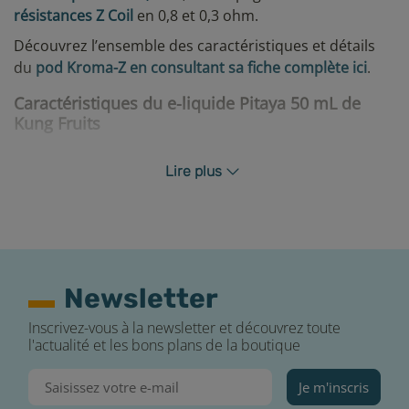
résistances Z Coil
en 0,8 et 0,3 ohm.
Découvrez l’ensemble des caractéristiques et détails
du
pod Kroma-Z en consultant sa fiche complète ici
.
Caractéristiques du e-liquide Pitaya 50 mL de
Kung Fruits
Le
e-liquide Pitaya de la collection Kung Fruits
Lire plus
retranscrit la saveur d’un fruit du dragon. Ce produit
est conditionné dans un flacon plastique de 75 mL,
rempli avec 50 mL de produit prêt à être boosté.
Nous vous laissons la possibilité de sélectionner cet e-
liquide en 3 ou 6 mg/mL de nicotine. En fonction du
Newsletter
taux de nicotine sélectionné, un ou deux boosters de
nicotine Liquideo seront ajoutés à votre pack Kroma-Z :
Inscrivez-vous à la newsletter et découvrez toute
l'actualité et les bons plans de la boutique
E-liquide Pitaya en 3 mg/mL de nicotine : un e-liquide
Pitaya en 50 mL + un booster de nicotine (60 mL à 3
Je m'inscris
mg/mL).