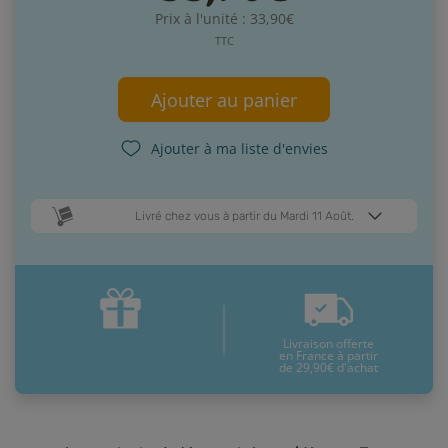
Prix à l'unité : 33,90€
TTC
Ajouter au panier
Ajouter à ma liste d'envies
Livré chez vous à partir du Mardi 11 Août.
Dates de livraison estimées* :
Jeudi 13 Août
Mardi 11 Août
Livraison offerte
* Pour une livraison en France métropolitaine
+ d'infos
en France à partir
de 29,90€ d'achat