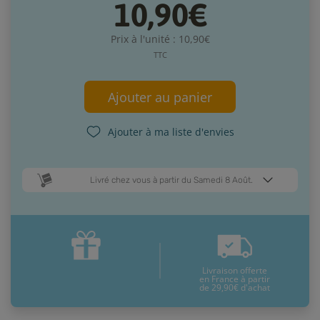
10,90€
Prix à l'unité : 10,90€
TTC
Ajouter au panier
Ajouter à ma liste d'envies
Livré chez vous à partir du Samedi 8 Août.
Dates de livraison estimées* :
Mardi 11 Août
Samedi 8 Août
Livraison offerte
* Pour une livraison en France métropolitaine
+ d'infos
en France à partir
de 29,90€ d'achat