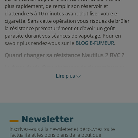
plus rapidement, de remplir son réservoir et
d’attendre 5 à 10 minutes avant d’utiliser votre e-
cigarette. Sans cette opération vous risquez de brûler
la résistance prématurément et d’avoir un goût
parasite durant vos séances de vapotage. Pour en
savoir plus rendez-vous sur le
BLOG E-FUMEUR
.
Quand changer sa résistance
Nautilus 2 BVC
?
La durée de vie d’une résistance de clearomiseur se
situe entre une à trois semaines en moyenne en
Lire plus
fonction de votre utilisation (une utilisation intensive
de votre cigarette électronique réduira la longévité de
votre résistance). Plusieurs indices vous indiqueront
que le changement de résistance est proche :
Perte de saveur
Newsletter
Moins de hit en bouche
Inscrivez-vous à la newsletter et découvrez toute
Léger goût de brulé
l'actualité et les bons plans de la boutique
Diminution du volume de vapeur