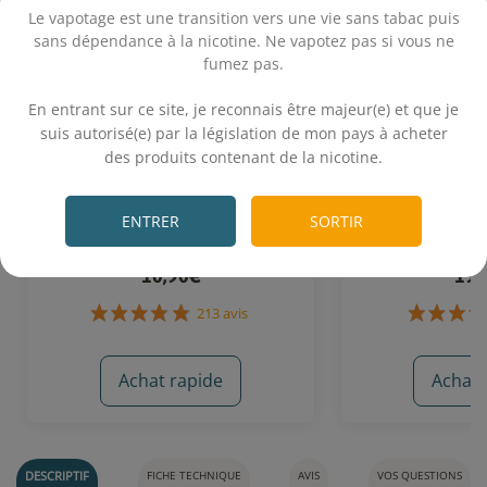
Le vapotage est une transition vers une vie sans tabac puis
sans dépendance à la nicotine. Ne vapotez pas si vous ne
fumez pas.
.
En entrant sur ce site, je reconnais être majeur(e) et que je
suis autorisé(e) par la législation de mon pays à acheter
des produits contenant de la nicotine.
Résistance Nautilus BVC (x5) -
Clearomiseur 
.
Aspire
Asp
ENTRER
SORTIR
Nautilus BVC, Nautilus Mini BVC, Nautilus 3S,
22 mm - 3 m
Kit iStick 40W & Nautilus Mini, K3, Nautilus 2,
Nautilus 2S, Nautilus GT
10,90€
19,
Achat rapide
Achat 
213 avis
DESCRIPTIF
FICHE TECHNIQUE
AVIS
VOS QUESTIONS