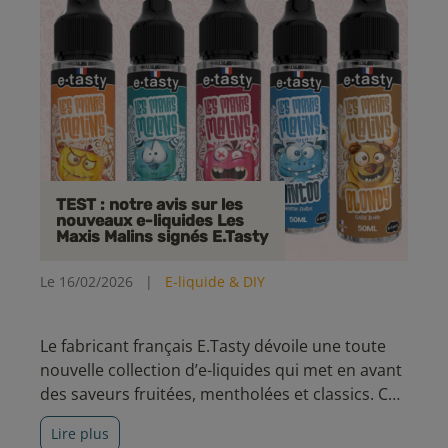
TEST : notre avis sur les
nouveaux e-liquides Les
Maxis Malins signés E.Tasty
Le 16/02/2026
|
E-liquide & DIY
Le fabricant français E.Tasty dévoile une toute
nouvelle collection d’e-liquides qui met en avant
des saveurs fruitées, mentholées et classics. Ces
recettes variées sauront répondre à un large
Lire plus
panel de vapoteurs.