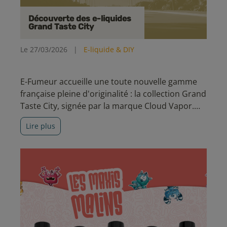
Découverte des e-liquides
Grand Taste City
Le 27/03/2026
|
E-liquide & DIY
E-Fumeur accueille une toute nouvelle gamme
française pleine d'originalité : la collection Grand
Taste City, signée par la marque Cloud Vapor.
Nous partirons à la découverte des 5 recettes
Lire plus
qui composent cette collection.