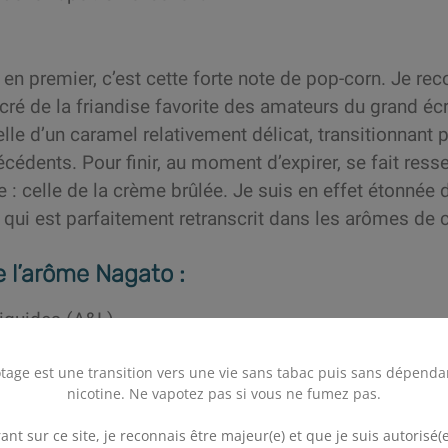
 en premier, c’est cette forte note de pop-corn. Je 
sucré de la friandise favorite des amateurs du grand éc
lle d’un caramel relativement délicat, transitionnant 
édents. Pour finir, au moment d’expirer, se fait resse
: celle de la crème brûlée. Je suis en effet étonnée d
 qui est parfaitement retranscrit dans les arômes de 
e l’arôme Nagato :
iquides (A&L)
Ultimate
tage est une transition vers une vie sans tabac puis sans dépenda
nicotine. Ne vapotez pas si vous ne fumez pas.
e : Gourmand
.
étique
ant sur ce site, je reconnais être majeur(e) et que je suis autorisé(e