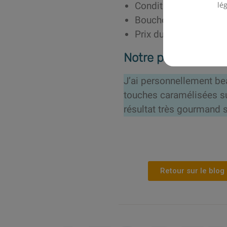
lé
Conditionnement : Fl
Bouchon sécurité enfa
Prix du flacon : 13,90
Notre point de vue
J’ai personnellement be
touches caramélisées sub
résultat très gourmand 
Retour sur le blog