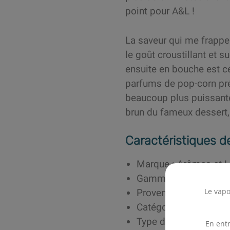
point pour A&L !
La saveur qui me frappe
le goût croustillant et 
ensuite en bouche est ce
parfums de pop-corn préc
beaucoup plus puissante 
brun du fameux dessert,
Caractéristiques d
Marque : Arômes et L
Gamme/Collection : 
Le vapo
Provenance : France
Catégorie aromatiqu
Type d’arôme : Synth
En entr