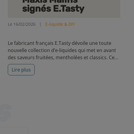
signés E.Tasty
Le 16/02/2026
|
E-liquide & DIY
Le fabricant français E.Tasty dévoile une toute
nouvelle collection d’e-liquides qui met en avant
des saveurs fruitées, mentholées et classics. Ces
recettes variées sauront répondre à un large
Lire plus
panel de vapoteurs.