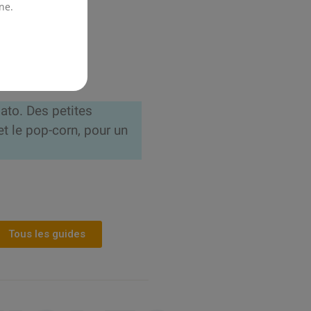
ne.
ato. Des petites
et le pop-corn, pour un
Tous les guides