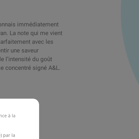
reconnais immédiatement
ran. La note qui me vient
parfaitement avec les
ntir une saveur
e l’intensité du goût
ce concentré signé A&L.
nce à la
) par la