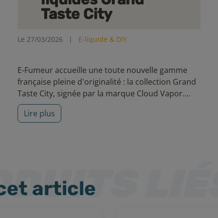
Taste City
Le 27/03/2026
|
E-liquide & DIY
E-Fumeur accueille une toute nouvelle gamme
française pleine d'originalité : la collection Grand
Taste City, signée par la marque Cloud Vapor.
Nous partirons à la découverte des 5 recettes qui
Lire plus
composent cette collection.
cet article