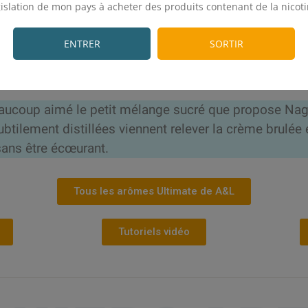
gislation de mon pays à acheter des produits contenant de la nicoti
acon plastique 30 mL
.
nt : Oui
ENTRER
SORTIR
€
 de vapoteurs
aucoup aimé le petit mélange sucré que propose Nag
tilement distillées viennent relever la crème brulée 
sans être écœurant.
Tous les arômes Ultimate de A&L
Tutoriels vidéo