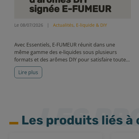
signée E-FUMEUR
Le 08/07/2026
|
Actualités
,
E-liquide & DIY
Avec Essentiels, E-FUMEUR réunit dans une
même gamme des e-liquides sous plusieurs
formats et des arômes DIY pour satisfaire toutes
les envies. Découvrez cinq nouvelles recettes aux
Lire plus
saveurs incontournables, pensées pour
accompagner votre quotidien avec simplicité et
qualité.
Les produits liés à 