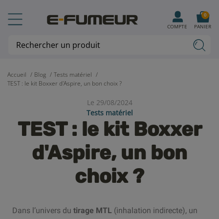
0
COMPTE
PANIER
Accueil
Blog
Tests matériel
TEST : le kit Boxxer d'Aspire, un bon choix ?
Le 29/08/2024
Tests matériel
TEST : le kit Boxxer
d'Aspire, un bon
choix ?
Dans l’univers du
tirage MTL
(inhalation indirecte), un