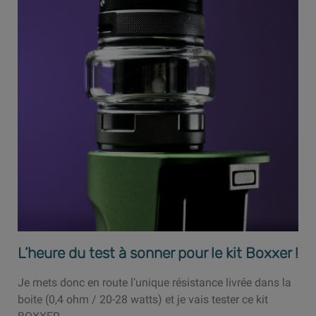
L’heure du test à sonner pour le kit Boxxer !
Je mets donc en route l’unique résistance livrée dans la
boite (0,4 ohm / 20-28 watts) et je vais tester ce kit