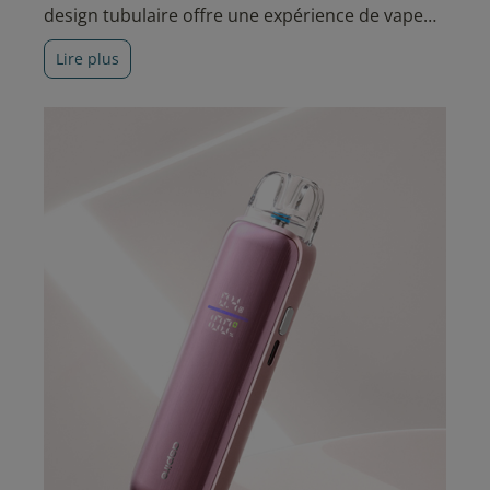
design tubulaire offre une expérience de vape
polyvalente, associant technologies de pointe et
Lire plus
fonctionnalités avancées.