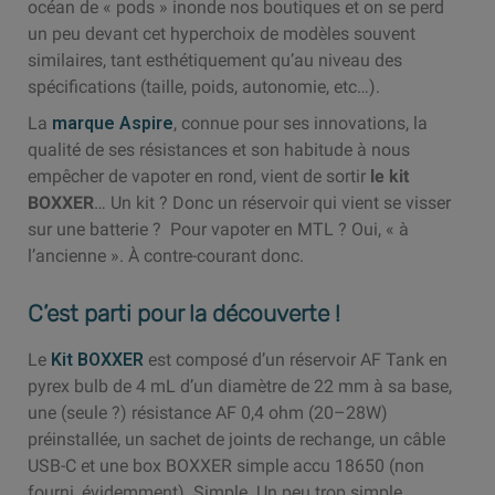
océan de « pods » inonde nos boutiques et on se perd
un peu devant cet hyperchoix de modèles souvent
similaires, tant esthétiquement qu’au niveau des
spécifications (taille, poids, autonomie, etc…).
La
marque Aspire
, connue pour ses innovations, la
qualité de ses résistances et son habitude à nous
empêcher de vapoter en rond, vient de sortir
le kit
BOXXER
… Un kit ? Donc un réservoir qui vient se visser
sur une batterie ?
Pour vapoter en MTL ? Oui, « à
l’ancienne ». À contre-courant donc.
C’est parti pour la découverte !
Le
Kit BOXXER
est composé d’un réservoir AF Tank en
pyrex bulb de 4 mL d’un diamètre de 22 mm à sa base,
une (seule ?) résistance AF 0,4 ohm (20–28W)
préinstallée, un sachet de joints de rechange, un câble
USB-C et une box BOXXER simple accu 18650 (non
fourni, évidemment). Simple. Un peu trop simple