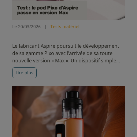
Test : le pod Pixo d'Aspire
passe en version Max
Le 20/03/2026
|
Tests matériel
Le fabricant Aspire poursuit le développement
de sa gamme Pixo avec l’arrivée de sa toute
nouvelle version « Max ». Un dispositif simple
d’accès, pensé pour offrir une excellente
Lire plus
autonomie et une expérience de vape
polyvalente.