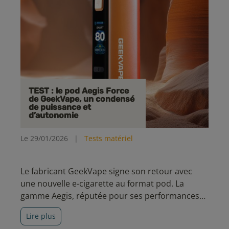
TEST : le pod Aegis Force
de GeekVape, un condensé
de puissance et
d’autonomie
Le 29/01/2026
|
Tests matériel
Le fabricant GeekVape signe son retour avec
une nouvelle e-cigarette au format pod. La
gamme Aegis, réputée pour ses performances
et sa robustesse, se décline cette fois dans un
Lire plus
format plus discret, sans faire l’impasse sur ses