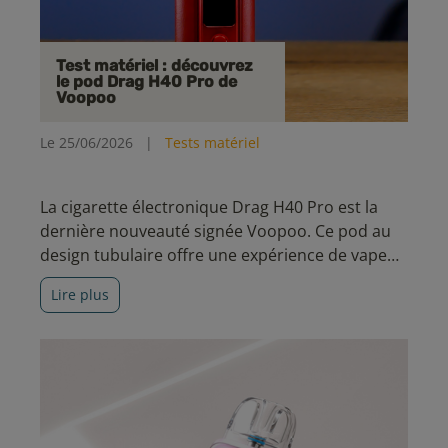
Test matériel : découvrez
le pod Drag H40 Pro de
Voopoo
Le 25/06/2026
|
Tests matériel
La cigarette électronique Drag H40 Pro est la
dernière nouveauté signée Voopoo. Ce pod au
design tubulaire offre une expérience de vape
polyvalente, associant technologies de pointe et
Lire plus
fonctionnalités avancées.