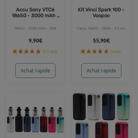
Accu Sony VTC6
Kit Vinci Spark 100 -
18650 - 3000 mAh -
Voopoo
30A
18650 - 3000 mAh - 30A
1 accu 18650 - 100W - 4,5 mL
9,90€
55,90€
Achat rapide
Achat rapide
212 avis
3 avis