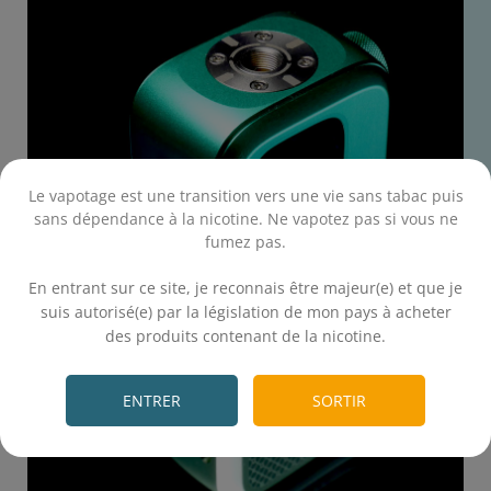
Le vapotage est une transition vers une vie sans tabac puis
sans dépendance à la nicotine. Ne vapotez pas si vous ne
fumez pas.
.
En entrant sur ce site, je reconnais être majeur(e) et que je
suis autorisé(e) par la législation de mon pays à acheter
des produits contenant de la nicotine.
.
ENTRER
SORTIR