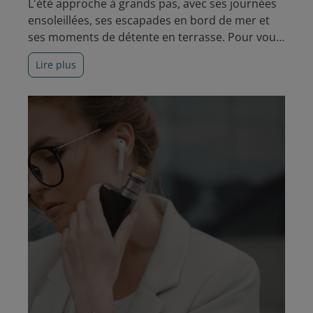
L'été approche à grands pas, avec ses journées
ensoleillées, ses escapades en bord de mer et
ses moments de détente en terrasse. Pour vous
accompagner durant cette belle saison, l'équipe
Lire plus
E-Fumeur a sélectionné les nouveautés
incontournables à découvrir cet été. Entre
nouvelles e-cigarettes et...