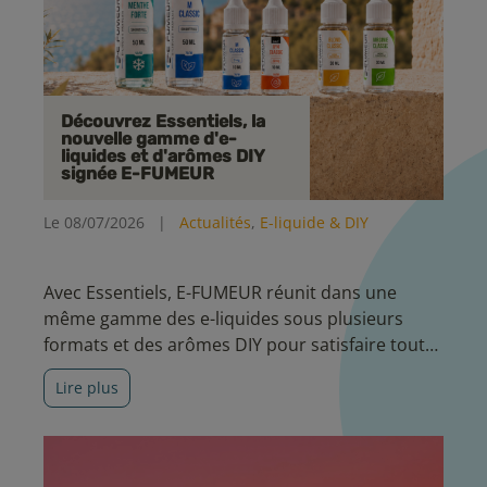
Découvrez Essentiels, la
nouvelle gamme d'e-
liquides et d'arômes DIY
signée E-FUMEUR
Le 08/07/2026
|
Actualités
,
E-liquide & DIY
Avec Essentiels, E-FUMEUR réunit dans une
même gamme des e-liquides sous plusieurs
formats et des arômes DIY pour satisfaire toutes
les envies. Découvrez cinq nouvelles recettes
Lire plus
aux saveurs incontournables, pensées pour
accompagner votre quotidien avec simplicité et
qualité.