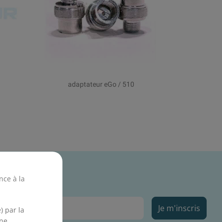
adaptateur eGo / 510
nce à la
Je m'inscris
) par la
ne.