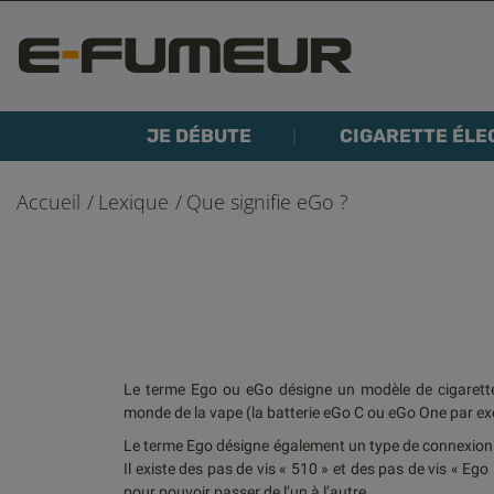
JE DÉBUTE
CIGARETTE ÉLE
Accueil
Lexique
Que signifie eGo ?
Le terme Ego ou eGo désigne un modèle de cigarette 
monde de la vape (la batterie eGo C ou eGo One par ex
Le terme Ego désigne également un type de connexion en
Il existe des pas de vis « 510 » et des pas de vis « E
pour pouvoir passer de l’un à l’autre.