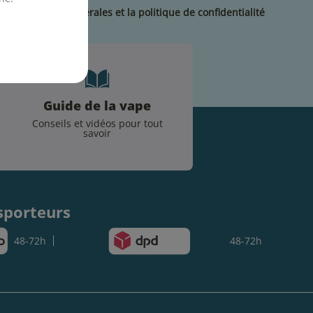
les conditions générales et la politique de confidentialité
Guide de la vape
Conseils et vidéos pour tout
savoir
.
sporteurs
48-72h
48-72h