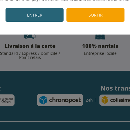
.
J'accepte 
ENTRER
SORTIR
Livraison à la carte
100% nantais
Standard / Express / Domicile /
Entreprise locale
Point relais
.
t
Nos tran
Paiement
24h
Chèque