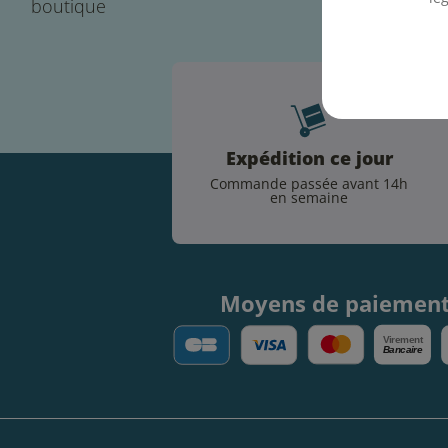
boutique
Expédition ce jour
Commande passée avant 14h
en semaine
Moyens de paiemen
V
irement
Bancaire