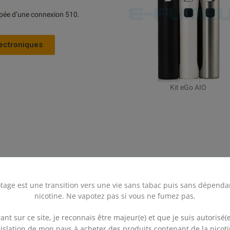
ipée d’une connexion 510.
lectroniques
Kit eGo AIO
tage est une transition vers une vie sans tabac puis sans dépenda
nicotine. Ne vapotez pas si vous ne fumez pas.
.
ant sur ce site, je reconnais être majeur(e) et que je suis autorisé(e
ctualité et les bons plans de la
gislation de mon pays à acheter des produits contenant de la nicoti