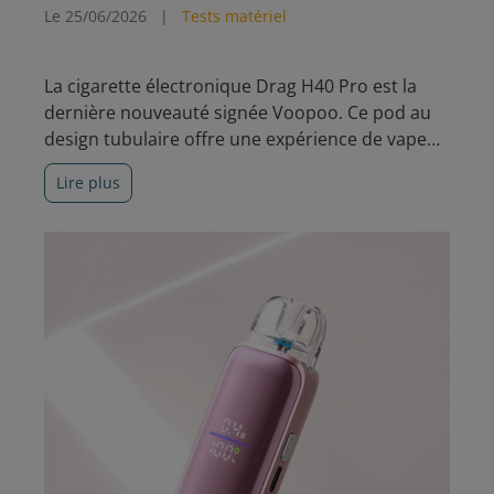
Le 25/06/2026
|
Tests matériel
La cigarette électronique Drag H40 Pro est la
dernière nouveauté signée Voopoo. Ce pod au
design tubulaire offre une expérience de vape
polyvalente, associant technologies de pointe et
Lire plus
fonctionnalités avancées.