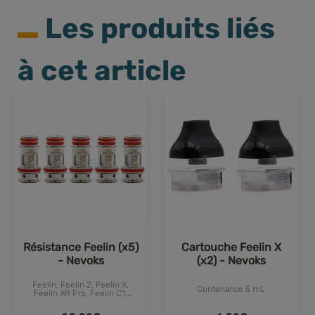
Les produits liés
à cet article
Résistance Feelin (x5)
Cartouche Feelin X
- Nevoks
(x2) - Nevoks
Feelin, Feelin 2, Feelin X,
Contenance 5 mL
Feelin XR Pro, Feelin C1,
Feelin Mini, Pagee