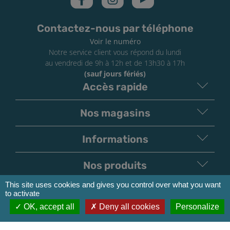
Contactez-nous par téléphone
Voir le numéro
Notre service client vous répond du lundi
au vendredi de 9h à 12h et de 13h30 à 17h
(sauf jours fériés)
Accès rapide
Nos magasins
Informations
Nos produits
This site uses cookies and gives you control over what you want
Moyens de paiement
to activate
OK, accept all
Deny all cookies
Personalize
V
irement
Paiement
Bancaire
Chèque
Nos transporteurs