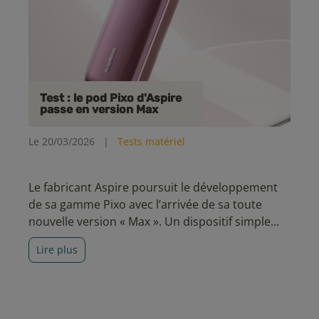
Test : le pod Pixo d'Aspire
passe en version Max
Le 20/03/2026
|
Tests matériel
Le fabricant Aspire poursuit le développement
de sa gamme Pixo avec l’arrivée de sa toute
nouvelle version « Max ». Un dispositif simple
d’accès, pensé pour offrir une excellente
Lire plus
autonomie et une expérience de vape
polyvalente.