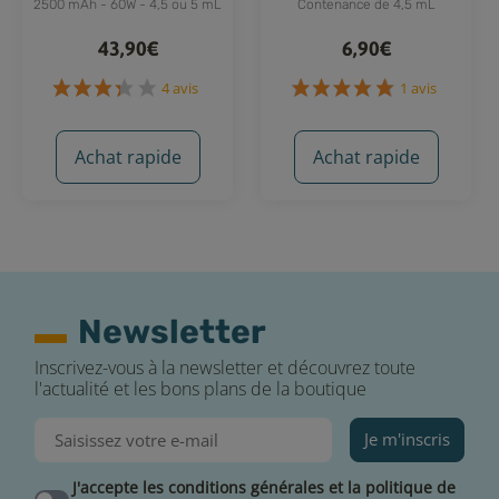
2500 mAh - 60W - 4,5 ou 5 mL
Contenance de 4,5 mL
43,90€
6,90€
Achat rapide
Achat rapide
Newsletter
4 avis
1 avis
Inscrivez-vous à la newsletter et découvrez toute
l'actualité et les bons plans de la boutique
Je m'inscris
J'accepte les conditions générales et la politique de