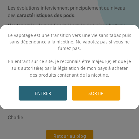
Les évolutions interviennent principalement au niveau
des
caractéristiques des pods
.
L’autonomie :
le pod Feelin X est équipé d’une batterie
intégrée de 1600 mAh contre 2500 mAh pour le pod
Le vapotage est une transition vers une vie sans tabac puis
Feelin XR Pro.
sans dépendance à la nicotine. Ne vapotez pas si vous ne
fumez pas.
La puissance en watts :
le pod Feelin X délivre une
.
puissance maximale de 40 watts, contre 60 watts pour
En entrant sur ce site, je reconnais être majeur(e) et que je
le pod Feelin XR Pro.
suis autorisé(e) par la législation de mon pays à acheter
des produits contenant de la nicotine.
Je trouve également que le design du pod Feelin XR Pro
.
est
plus élégant
grâce à
un revêtement en alliage de
zinc
, déclinable à travers huit couleurs métalliques.
ENTRER
SORTIR
À bientôt chez E-Fumeur.
Charlie
Retour au blog