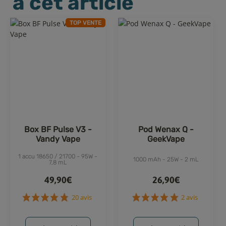
à cet article
TOP VENTE
Box BF Pulse V3 -
Pod Wenax Q -
Vandy Vape
GeekVape
1 accu 18650 / 21700 - 95W -
1000 mAh - 25W - 2 mL
7,8 mL
49,90€
26,90€