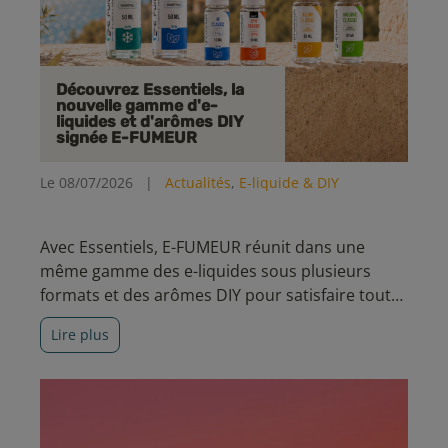
Découvrez Essentiels, la
nouvelle gamme d'e-
liquides et d'arômes DIY
signée E-FUMEUR
Le 08/07/2026
|
Actualités
,
E-liquide & DIY
Avec Essentiels, E-FUMEUR réunit dans une
même gamme des e-liquides sous plusieurs
formats et des arômes DIY pour satisfaire toutes
les envies. Découvrez cinq nouvelles recettes
Lire plus
aux saveurs incontournables, pensées pour
accompagner votre quotidien avec simplicité et
qualité.