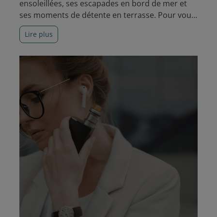
ensoleillées, ses escapades en bord de mer et
ses moments de détente en terrasse. Pour vous
accompagner durant cette belle saison, l'équipe
Lire plus
E-Fumeur a sélectionné les nouveautés
incontournables à découvrir cet été. Entre
nouvelles e-cigarettes et...