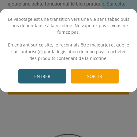
ajouté une petite fonctionnalité bien pratique. Sur cette
page (cliquez sur le bouton orange ci-dessous), il vous
suffit de chercher le nom de votre clearomiseur pour
Le vapotage est une transition vers une vie sans tabac puis
sans dépendance à la nicotine. Ne vapotez pas si vous ne
trouver les produits compatibles et particulièrement le
fumez pas.
Pyrex adapté.
.
Astuce ultime :
si vous partez avec un clearomiseur
En entrant sur ce site, je reconnais être majeur(e) et que je
sans protection particulière,
achetez un Vape Band
suis autorisé(e) par la législation de mon pays à acheter
(moins d'1€) pour le protéger, ça peut vous sauver d'une
des produits contenant de la nicotine.
.
casse de Pyrex au bord de la piscine ou en plein festival.
ENTRER
SORTIR
Chercher un Pyrex grâce à mon modèle de
Clearomiseur