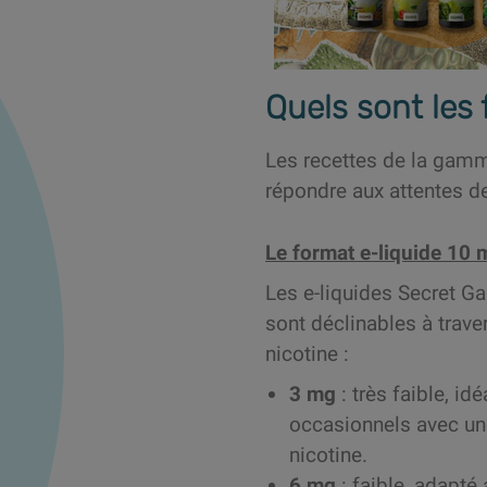
Quels sont les
Les recettes de la gamm
répondre aux attentes d
Le format e-liquide 10 
Les e-liquides Secret G
sont déclinables à trave
nicotine :
3 mg
: très faible, id
occasionnels avec un
nicotine.
6 mg
: faible, adapté