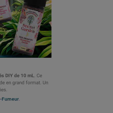
és DIY de 10 mL
. Ce
ide en grand format. Un
mies.
E-Fumeur
.