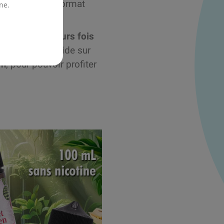
/mL. Quant au format
ne.
remplir plusieurs fois
fisant de e-liquide sur
um
, pour pouvoir profiter