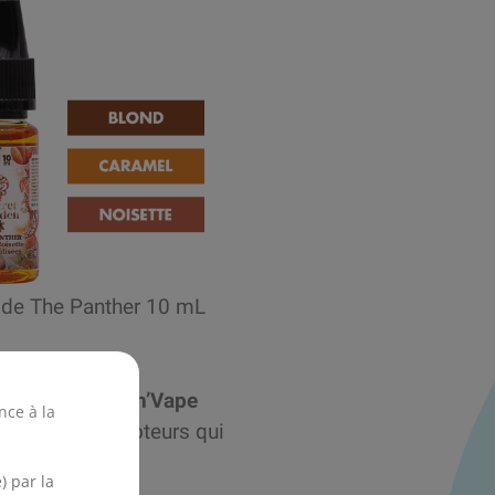
uide The Panther 10 mL
 au
format Mix’n’Vape
nce à la
lement aux vapoteurs qui
) par la