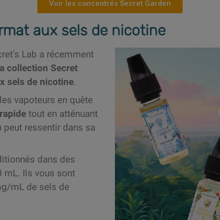
Voir les concentrés Secret Garden
mat aux sels de nicotine
cret’s Lab a récemment
a collection Secret
x sels de nicotine
.
les vapoteurs en quête
 rapide
tout en atténuant
n peut ressentir dans sa
ditionnés dans des
 mL. Ils vous sont
mg/mL de sels de