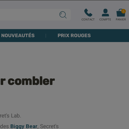
0
CONTACT
COMPTE
PANIER
NOUVEAUTÉS
PRIX ROUGES
r combler
ret's Lab.
uides
Biggy Bear
, Secret's