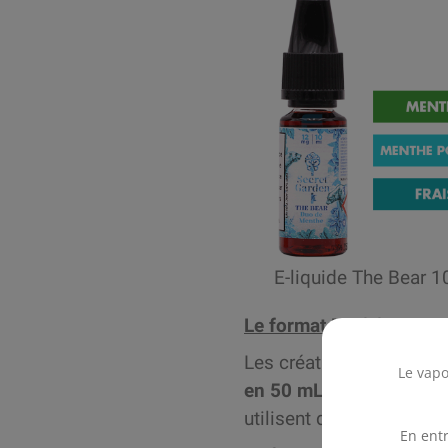
E-liquide The Bear 
Le format Mix’n’Vape
Les créations de la col
Le vapo
en 50 mL (16 recettes) 
utilisent des dosages de
En entr