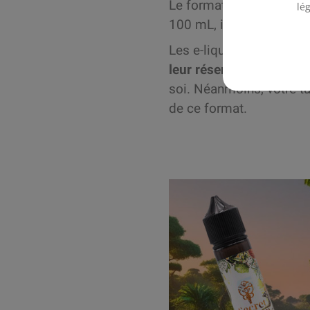
Le format 50 mL propose
lé
100 mL, il propose un 
Les e-liquides Mix’n’Va
leur réservoir dans la j
soi. Néanmoins, votre ta
de ce format.