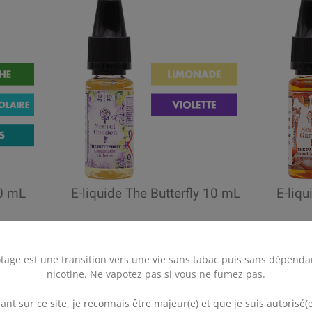
10 mL
E-liquide The Butterfly 10 mL
E-liq
lection Secret Garden vous sont également proposées
tage est une transition vers une vie sans tabac puis sans dépenda
ou 100 mL (5 recettes)
. Ce format est dédié principa
nicotine. Ne vapotez pas si vous ne fumez pas.
.
 nicotine situés entre 0 et 6 mg/mL.
ant sur ce site, je reconnais être majeur(e) et que je suis autorisé(e