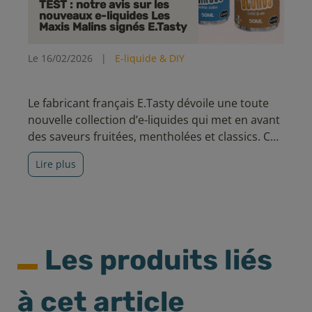
TEST : notre avis sur les
nouveaux e-liquides Les
Maxis Malins signés E.Tasty
Le 16/02/2026
|
E-liquide & DIY
Le fabricant français E.Tasty dévoile une toute
nouvelle collection d’e-liquides qui met en avant
des saveurs fruitées, mentholées et classics. Ces
recettes variées sauront répondre à un large
Lire plus
panel de vapoteurs.
Les produits liés
à cet article