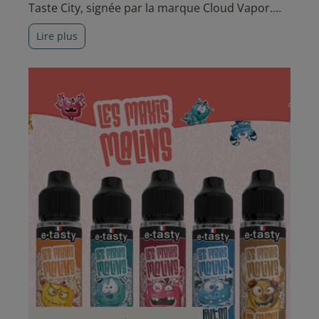
Taste City, signée par la marque Cloud Vapor.
Nous partirons à la découverte des 5 recettes
Lire plus
qui composent cette collection.