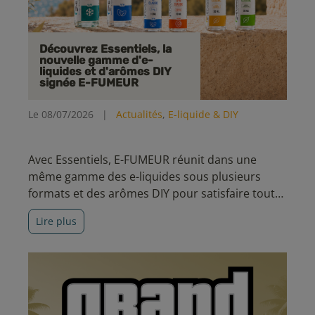
Découvrez Essentiels, la
nouvelle gamme d'e-
liquides et d'arômes DIY
signée E-FUMEUR
Le 08/07/2026
|
Actualités
,
E-liquide & DIY
Avec Essentiels, E-FUMEUR réunit dans une
même gamme des e-liquides sous plusieurs
formats et des arômes DIY pour satisfaire toutes
les envies. Découvrez cinq nouvelles recettes
Lire plus
aux saveurs incontournables, pensées pour
accompagner votre quotidien avec simplicité et
qualité.