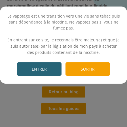
marshmallow à celle du pétillant rend le e-liquide
Freed unique
. En effet, ces deux arômes, combinés aux
Le vapotage est une transition vers une vie sans tabac puis
agrumes, apportent
une finition originale et
sans dépendance à la nicotine. Ne vapotez pas si vous ne
surprenante
qui vous garantira une explosion de
fumez pas.
saveurs en bouche.
.
En entrant sur ce site, je reconnais être majeur(e) et que je
Pour conclure, je dirai que le e-liquide Freed reste avant
suis autorisé(e) par la législation de mon pays à acheter
tout à mon goût un «
fruité - frais
» qui réserve bien des
des produits contenant de la nicotine.
surprises…
.
À bientôt chez E-Fumeur.
ENTRER
SORTIR
Charlie
Retour au blog
Tous les guides