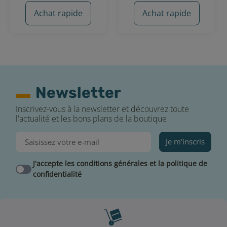
Achat rapide
Achat rapide
Newsletter
1 avis
1 avis
Inscrivez-vous à la newsletter et découvrez toute
l'actualité et les bons plans de la boutique
Je m'inscris
J'accepte les conditions générales et la politique de
confidentialité