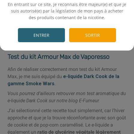
En entrant sur ce site, je reconnais être majeur(e) et que je
suis autorisé(e) par la législation de mon pays à acheter
des produits contenant de la nicotine.
.
ENTRER
SORTIR
Ouverture du top cap de l'iTank 2
Test du kit Armour Max de Vaporesso
Afin de réaliser correctement mon test du kit Armour
Max, je me suis équipé du
e-liquide Dark Cook de la
gamme Smoke Wars
.
Vous pourrez d’ailleurs retrouver mon test aromatique du
e-liquide Dark Cook sur notre blog E-Fumeur.
J’ai sélectionné cette recette tout simplement, car l’hiver
approche et que je la trouve réconfortante avec son goût
de cookie et de pop-corn caramélisé. Le e-liquide a
également un
ratio de glycérine végétale légèrement