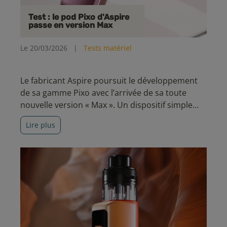
Test : le pod Pixo d'Aspire
passe en version Max
Le 20/03/2026
|
Tests matériel
Le fabricant Aspire poursuit le développement
de sa gamme Pixo avec l’arrivée de sa toute
nouvelle version « Max ». Un dispositif simple
d’accès, pensé pour offrir une excellente
Lire plus
autonomie et une expérience de vape
polyvalente.