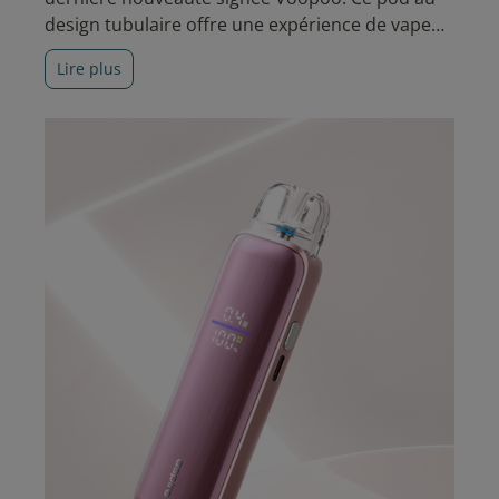
design tubulaire offre une expérience de vape
polyvalente, associant technologies de pointe et
Lire plus
fonctionnalités avancées.