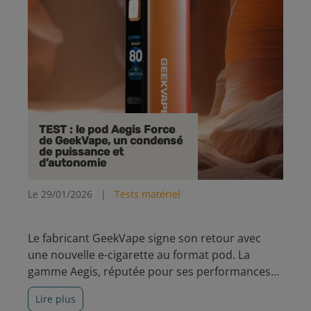
TEST : le pod Aegis Force
de GeekVape, un condensé
de puissance et
d’autonomie
Le 29/01/2026
|
Tests matériel
Le fabricant GeekVape signe son retour avec
une nouvelle e-cigarette au format pod. La
gamme Aegis, réputée pour ses performances
et sa robustesse, se décline cette fois dans un
Lire plus
format plus discret, sans faire l’impasse sur ses