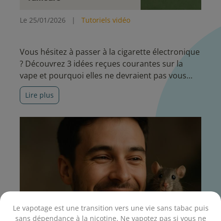
Le 25/01/2026
|
Tutoriels vidéo
Vous hésitez à passer à la cigarette électronique
? Découvrez 3 idées reçues courantes sur la
vape et pourquoi elles ne devraient pas vous
empêcher d’essayer.
Lire plus
Le vapotage est une transition vers une vie sans tabac puis
sans dépendance à la nicotine. Ne vapotez pas si vous ne