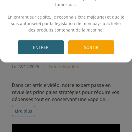
fumez pas.
.
En entrant sur ce site, je reconnais être majeur(e) et que je
suis autorisé(e) par la législation de mon pays à acheter
des produits contenant de la nicotine.
.
ENTRER
SORTIR
TUTO VIDÉO : comment
vaper pour 3 fois rien ?
Le 22/11/2025
|
Tutoriels vidéo
Dans cet article vidéo, notre expert passe en
revue les principales stratégies pour réduire vos
dépenses tout en conservant une vape de
qualité.
Lire plus