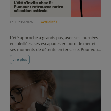
L'été s'invite chez E-
Fumeur : retrouvez notre
sélection estivale
Le 19/06/2026
|
Actualités
L'été approche à grands pas, avec ses journées
ensoleillées, ses escapades en bord de mer et
ses moments de détente en terrasse. Pour vous
accompagner durant cette belle saison, l'équipe
Lire plus
E-Fumeur a sélectionné les nouveautés
incontournables à découvrir cet été. Entre
nouvelles e-cigarettes et...