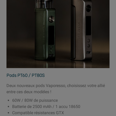
Pods PT60 / PT80S
Deux nouveaux pods Vaporesso, choisissez votre allié
entre ces deux modèles !
60W / 80W de puissance
Batterie de 2500 mAh / 1 accu 18650
Compatible résistances GTX