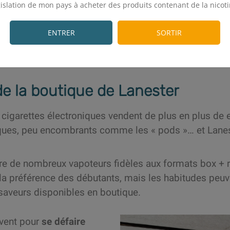
gislation de mon pays à acheter des produits contenant de la nicoti
.
ères est de conseiller au plus près des envies et besoi
vraiment le temps de la discussion et surtout de l’é
ENTRER
SORTIR
essionnalisme de l’équipe créé une ambiance positive
de la boutique de Lanester
cigarettes électroniques vendent de plus en plus de e-l
iques, peu encombrants comme les « pods »… et Lanes
re de nombreux vapoteurs fidèles aux formats box + ré
 la préférence des débutants, mais les habitudes peu
 saveurs disponibles en boutique.
uvent pour
se défaire