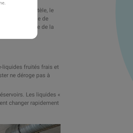
ne.
ns de la clientèle, le
coute. Le mélange de
 très appréciée de la
iquides fruités frais et
ter ne déroge pas à
servoirs. Les liquides «
vent changer rapidement