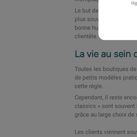
lé
Le but de nos trois comp
plus souvent en prenant 
bonne humeur et de prof
clientèle.
La vie au sein 
Toutes les boutiques de 
de petits modèles prat
cette règle.
Cependant, il reste enco
classics » sont souvent
grâce au large choix de
Les clients viennent so