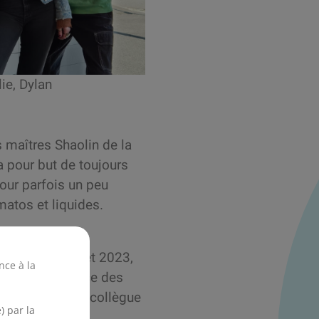
ie, Dylan
s maîtres Shaolin de la
 a pour but de toujours
mour parfois un peu
atos et liquides.
nester en juillet 2023,
nce à la
lle met au service des
t également une collègue
) par la