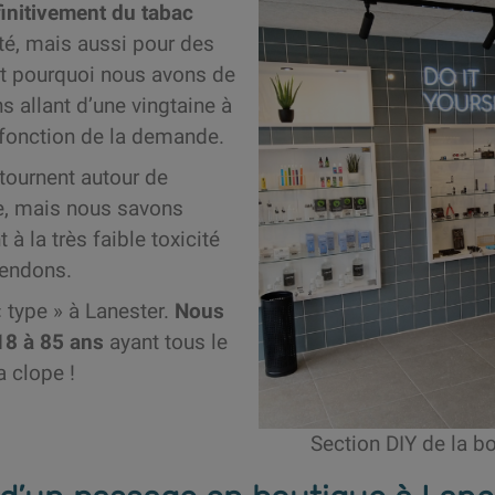
initivement du tabac
té, mais aussi pour des
est pourquoi nous avons de
 allant d’une vingtaine à
 fonction de la demande.
tournent autour de
pe, mais nous savons
 à la très faible toxicité
vendons.
« type » à Lanester.
Nous
18 à 85 ans
ayant tous le
a clope !
Section DIY de la b