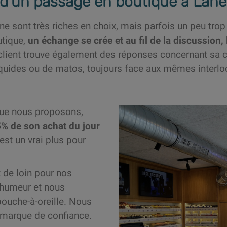
d’un passage en boutique à Lane
gne sont très riches en choix, mais parfois un peu tro
utique,
un échange se crée et au fil de la discussion,
 client trouve également des réponses concernant sa
iquides ou de matos, toujours face aux mêmes interloc
que nous proposons,
5% de son achat du jour
 est un vrai plus pour
t de loin pour nos
 humeur et nous
bouche-à-oreille. Nous
marque de confiance.