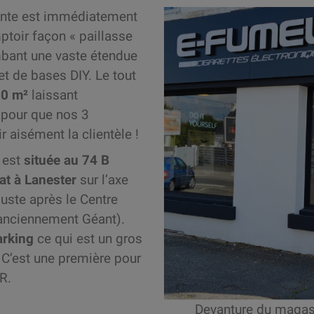
einte est immédiatement
ptoir façon « paillasse
mbant une vaste étendue
et de bases DIY. Le tout
50 m²
laissant
 pour que nos 3
 aisément la clientèle !
 est
située au 74 B
t à Lanester
sur l’axe
 juste après le Centre
anciennement Géant).
arking
ce qui est un gros
 ! C’est une première pour
UR.
Devanture du magasi