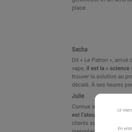
placé.
Sacha
Dit « Le Patron », arriv
vape,
il est la « scienc
trouver la solution au p
décalé. À ses heures pe
Julie
Connue aussi sous le nom
Le vapo
est l’atout bonne humeu
clients sa connaissance 
En entr
irremplaçable.