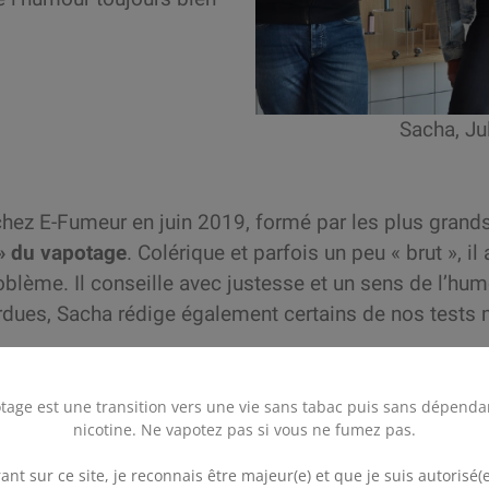
Sacha, Jul
é chez E-Fumeur en juin 2019, formé par les plus grand
e » du vapotage
. Colérique et parfois un peu « brut », il
roblème. Il conseille avec justesse et un sens de l’hu
rdues, Sacha rédige également certains de nos tests m
 de « la tite meuf », dernière arrivée dans la Team La
tage est une transition vers une vie sans tabac puis sans dépenda
r de la boutique
. Toujours souriante et disponible, e
nicotine. Ne vapotez pas si vous ne fumez pas.
.
toujours grandissante. Drôle et attentionnée, elle es
ant sur ce site, je reconnais être majeur(e) et que je suis autorisé(e