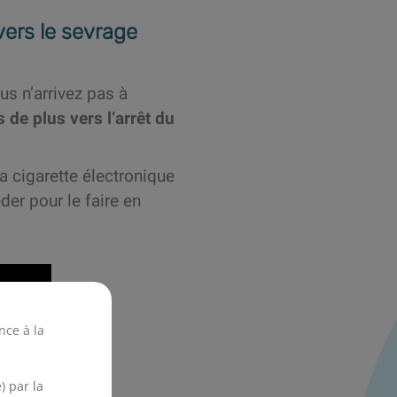
vers le sevrage
s n’arrivez pas à
 de plus vers l’arrêt du
a cigarette électronique
er pour le faire en
nce à la
) par la