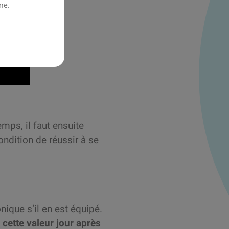
ne.
emps, il faut ensuite
ondition de réussir à se
ique s’il en est équipé.
cette valeur jour après