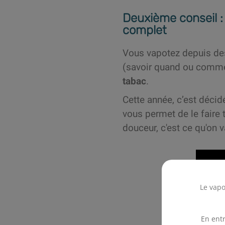
Deuxième conseil :
complet
Vous vapotez depuis des
(savoir quand ou comm
tabac
.
Cette année, c’est décid
vous permet de le faire
douceur, c'est ce qu'on 
Le vapo
En entr