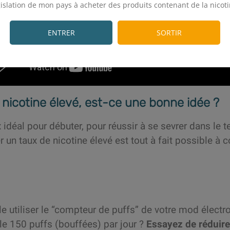
gislation de mon pays à acheter des produits contenant de la nicoti
.
ENTRER
SORTIR
 nicotine élevé, est-ce une bonne idée ?
 idéal pour débuter, pour réussir à se sevrer dans le t
 un taux de nicotine élevé est tout à fait possible à c
utiliser le “compteur de puffs” de votre mod électron
e 150 puffs (bouffées) par jour ?
Essayez de réduire 