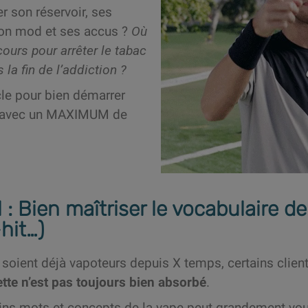
er son réservoir, ses
on mod et ses accus ?
Où
ours pour arrêter le tabac
la fin de l’addiction ?
icle pour bien démarrer
r avec un MAXIMUM de
 : Bien maîtriser le vocabulaire de 
hit…)
s soient déjà vapoteurs depuis X temps, certains clie
ette n’est pas toujours bien absorbé
.
tains mots et concepts de la vape peut grandement vo