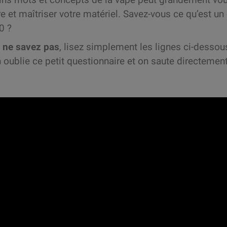
et maîtriser votre matériel. Savez-vous ce qu’est un co
0 ?
s ne savez pas
, lisez simplement les lignes ci-dessou
n oublie ce petit questionnaire et on saute directement