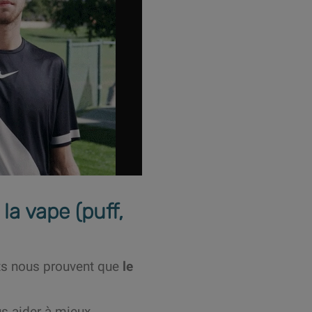
la vape (puff,
nts nous prouvent que
le
us aider à mieux