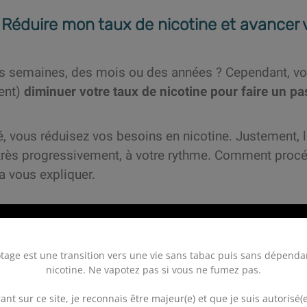
 Réduire mon taux de nicotine et avancer 
 semaines, des mois ou des années ? Cependant, vou
ent)
diminuer votre taux de nicotine pour faire un pas
é, vous réduisez vos besoins en nicotine. Justement, l
 très progressivement, à votre rythme. Comment procéd
va vous expliquer.
tage est une transition vers une vie sans tabac puis sans dépenda
nicotine. Ne vapotez pas si vous ne fumez pas.
.
ant sur ce site, je reconnais être majeur(e) et que je suis autorisé(e