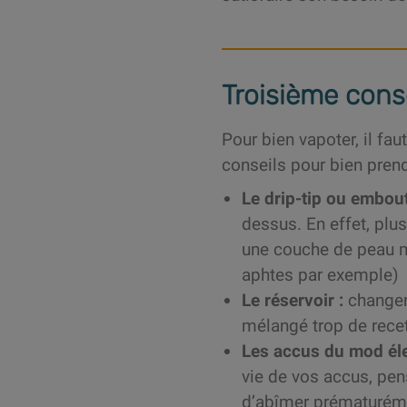
Troisième conse
Pour bien vapoter, il faut
conseils pour bien pren
Le drip-tip ou embout
dessus. En effet, plus
une couche de peau m
aphtes par exemple)
Le réservoir :
changer 
mélangé trop de recet
Les accus du mod éle
vie de vos accus, pens
d’abîmer prématuréme