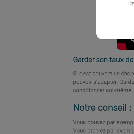
lé
Garder son taux de
Si c’est souvent un choix
pouvoir s’adapter. Garder
conditionner soi-même.
Notre conseil :
Vous pouvez par exemple 
Vous preniez par exempl